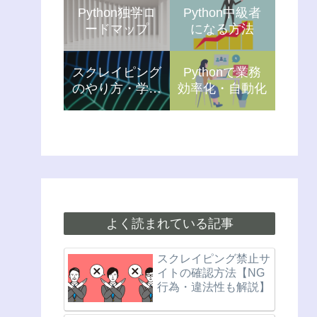
Python独学ロ
Python中級者
ードマップ
になる方法
スクレイピング
Pythonで業務
のやり方・学習
効率化・自動化
方法
よく読まれている記事
スクレイピング禁止サ
イトの確認方法【NG
行為・違法性も解説】