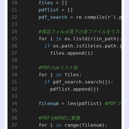
files
 = []

pdflist
 = []

pdf_search
 = re.compile(r'(.pdf)
#指定フォルダ直下の全ファイルをリスト化
      for i 
in
 os.listdir(in_path):

if
 os.path.isfile(os.path.join
          files.append(i)

#PDFのみリスト化
      for j 
in
 files:

if
 pdf_search.search(j):

          pdflist.append(j)

filenum
 = len(pdflist) 
#PDFファ
#PDFをWORDに変換
      for i 
in
 range(filenum): 
