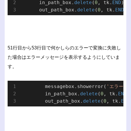
      in_path_box.
delete
(
0
, tk.
END
)

      out_path_box.
delete
(
0
, tk.
END
51行目から53行目で何かしらのエラーで変換に失敗し
た場合はエラーメッセージを表示するようにしていま
す。
        messagebox.showerror(
'エラー'
,
        in_path_box.
delete
(
0
, tk.
END
)

        out_path_box.
delete
(
0
, tk.
END