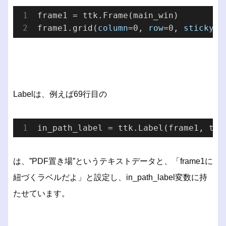
frame1 = ttk.Frame(main_win)

frame1.grid(
column
=0, 
row
=0, 
sticky
=t
Labelは、例えば69行目の
in_path_label = ttk.
Label(
frame1
, 
tex
は、”PDF置き場”というテキストデータと、「frame1に
紐づくラベルだよ」と設定し、in_path_label変数に持
たせています。