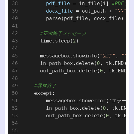
pdf_file
 = in_file[i] 
#PDFフ
docx_file
 = out_path + 
"\\"
 +
        parse(pdf_file, docx_file)    
#正常終了メッセージ  
      time.sleep(
2
)

      messagebox.showinfo(
"完了"
, 
"フ
      in_path_box.delete(
0
, tk.END)

      out_path_box.delete(
0
, tk.END)

#異常終了
    except:

        messagebox.showerror(
        in_path_box.delete(
0
, tk.END)

        out_path_box.delete(
0
, tk.END)