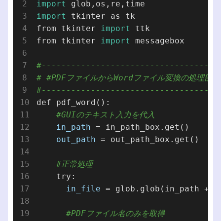
import
import
 tkinter as tk

from tkinter 
import
 ttk

from tkinter 
import
 messagebox

#------------------------------------
# #PDFファイルからWordファイル変換の処理部分
#------------------------------------
def pdf_word():

#GUIのテキスト入力を代入
in_path
 = in_path_box.get()

out_path
 = out_path_box.get()

#正常処理
    try:      

in_file
 = glob.glob(in_path + 
"
#PDFファイル名のみを取得