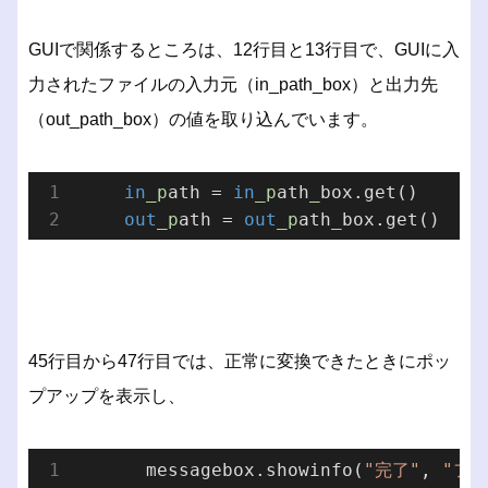
GUIで関係するところは、12行目と13行目で、GUIに入
力されたファイルの入力元（in_path_box）と出力先
（out_path_box）の値を取り込んでいます。
in
_p
ath = 
in
_p
ath
_
box.get()

out
_p
ath = 
out
_p
ath
_
45行目から47行目では、正常に変換できたときにポッ
プアップを表示し、
      messagebox.showinfo(
"完了"
, 
"フ