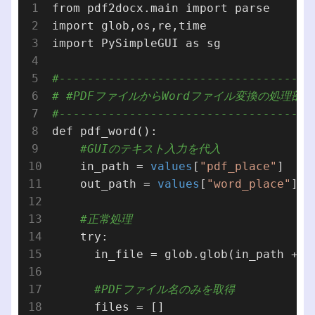
from pdf2docx.main import parse

import glob,os,re,time

import PySimpleGUI as sg

#------------------------------------
# #PDFファイルからWordファイル変換の処理部分
#------------------------------------
def pdf_word():

#GUIのテキスト入力を代入
    in_path = 
values
[
"pdf_place"
]

    out_path = 
values
[
"word_place"
]

#正常処理
    try:      

      in_file = glob.glob(in_path + 
"
#PDFファイル名のみを取得
      files = []
