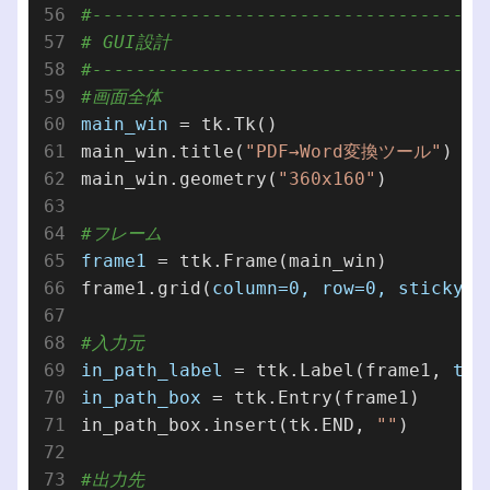
#------------------------------------
# GUI設計
#------------------------------------
#画面全体
main_win
 = tk.Tk()

main_win.title(
"PDF→Word変換ツール"
)

main_win.geometry(
"360x160"
)

#フレーム
frame1
 = ttk.Frame(main_win)

frame1.grid(
column=0,
row=0,
sticky=t
#入力元
in_path_label
 = ttk.Label(frame1, 
tex
in_path_box
 = ttk.Entry(frame1)

in_path_box.insert(tk.END, 
""
)

#出力先