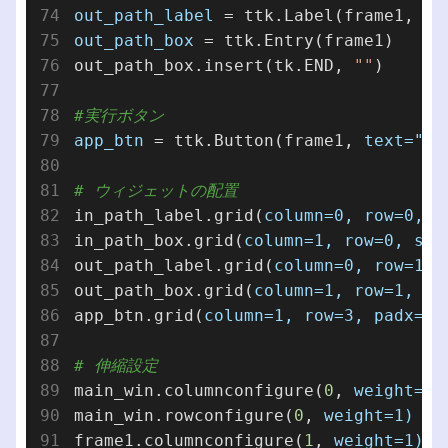
out_path_label
 = ttk.Label(frame1, 
te
out_path_box
 = ttk.Entry(frame1)

out_path_box.insert(tk.END, 
""
)

#実行ボタン
app_btn
 = ttk.Button(frame1, 
text="実
# ウィジェットの配置
in_path_label.grid(
column=0,
row=0,
p
in_path_box.grid(
column=1,
row=0,
sti
out_path_label.grid(
column=0,
row=1,
out_path_box.grid(
column=1,
row=1,
st
app_btn.grid(
column=1,
row=3,
padx=10
# 伸縮設定
main_win.columnconfigure(
0
, 
weight=1)
main_win.rowconfigure(
0
, 
weight=1)
frame1.columnconfigure(
1
, 
weight=1)