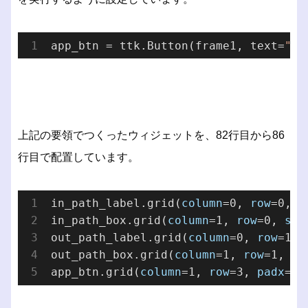
app_btn = ttk.
Button(
frame1
, 
text
=
"実
上記の要領でつくったウィジェットを、82行目から86
行目で配置しています。
in_path_label.grid(
column
=0, 
row
=0, 
p
in_path_box.grid(
column
=1, 
row
=0, 
sti
out_path_label.grid(
column
=0, 
row
=1, 
out_path_box.grid(
column
=1, 
row
=1, 
st
app_btn.grid(
column
=1, 
row
=3, 
padx