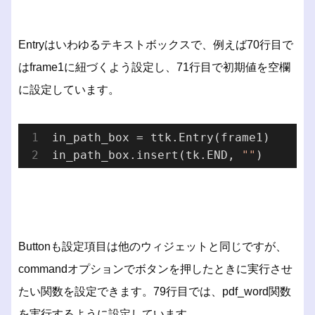
Entryはいわゆるテキストボックスで、例えば70行目で
はframe1に紐づくよう設定し、71行目で初期値を空欄
に設定しています。
in_path_box = ttk.
Entry(
frame1
)
in_path_box.insert(tk.END, 
""
Buttonも設定項目は他のウィジェットと同じですが、
commandオプションでボタンを押したときに実行させ
たい関数を設定できます。79行目では、pdf_word関数
を実行するように設定しています。