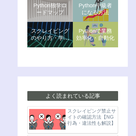
Python独学ロ
Python中級者
ードマップ
になる方法
スクレイピング
Pythonで業務
のやり方・学習
効率化・自動化
方法
よく読まれている記事
スクレイピング禁止サ
イトの確認方法【NG
行為・違法性も解説】