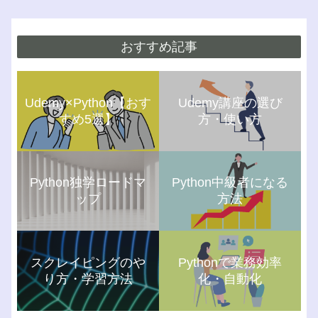
おすすめ記事
Udemy×Python【おす
Udemy講座の選び
すめ5選】
方・使い方
Python独学ロードマ
Python中級者になる
ップ
方法
スクレイピングのや
Pythonで業務効率
り方・学習方法
化・自動化