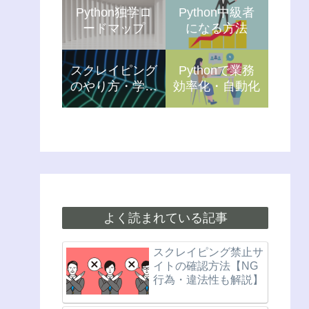
Python独学ロ
Python中級者
ードマップ
になる方法
スクレイピング
Pythonで業務
のやり方・学習
効率化・自動化
方法
よく読まれている記事
スクレイピング禁止サ
イトの確認方法【NG
行為・違法性も解説】