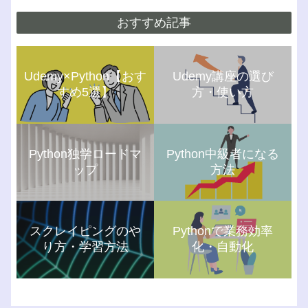
おすすめ記事
Udemy×Python【おす
Udemy講座の選び
すめ5選】
方・使い方
Python独学ロードマ
Python中級者になる
ップ
方法
スクレイピングのや
Pythonで業務効率
り方・学習方法
化・自動化