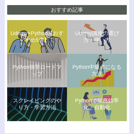
おすすめ記事
Udemy×Python【おす
Udemy講座の選び
すめ5選】
方・使い方
Python独学ロードマ
Python中級者になる
ップ
方法
スクレイピングのや
Pythonで業務効率
り方・学習方法
化・自動化