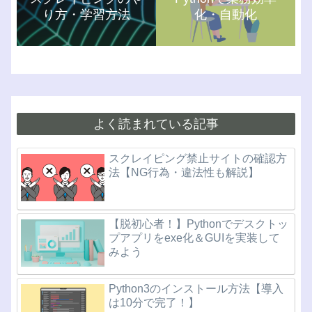
り方・学習方法
化・自動化
よく読まれている記事
スクレイピング禁止サイトの確認方
法【NG行為・違法性も解説】
【脱初心者！】Pythonでデスクトッ
プアプリをexe化＆GUIを実装して
みよう
Python3のインストール方法【導入
は10分で完了！】