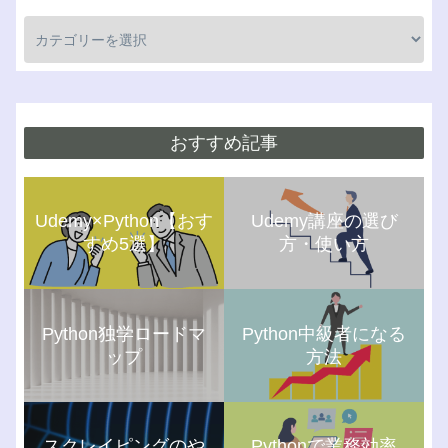
おすすめ記事
Udemy×Python【おす
Udemy講座の選び
すめ5選】
方・使い方
Python独学ロードマ
Python中級者になる
ップ
方法
スクレイピングのや
Pythonで業務効率