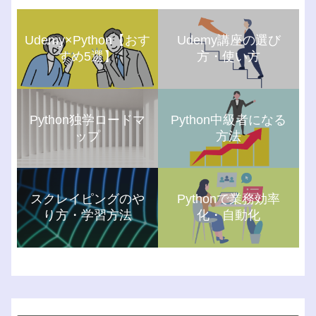
Udemy×Python【おす
Udemy講座の選び
すめ5選】
方・使い方
Python独学ロードマ
Python中級者になる
ップ
方法
スクレイピングのや
Pythonで業務効率
り方・学習方法
化・自動化