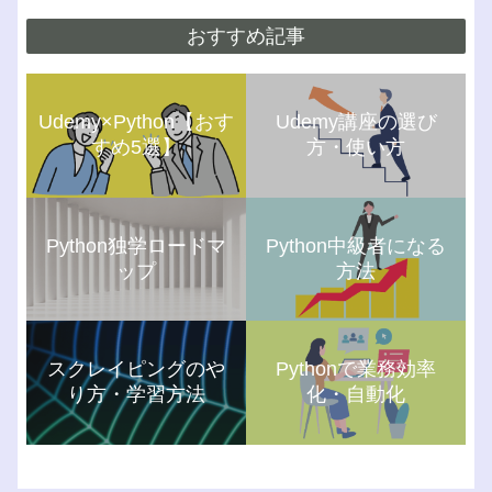
おすすめ記事
Udemy×Python【おす
Udemy講座の選び
すめ5選】
方・使い方
Python独学ロードマ
Python中級者になる
ップ
方法
スクレイピングのや
Pythonで業務効率
り方・学習方法
化・自動化