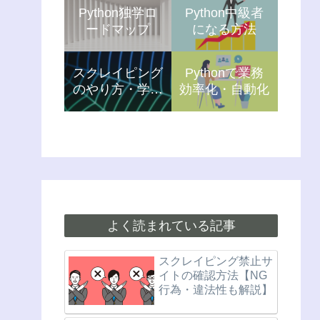
Python独学ロ
Python中級者
ードマップ
になる方法
スクレイピング
Pythonで業務
のやり方・学習
効率化・自動化
方法
よく読まれている記事
スクレイピング禁止サ
イトの確認方法【NG
行為・違法性も解説】