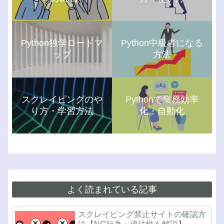
Python独学ロードマ
Python中級者になる
ップ
方法
スクレイピングのや
Pythonで業務効率
り方・学習方法
化・自動化
よく読まれている記事
スクレイピング禁止サイトの確認方