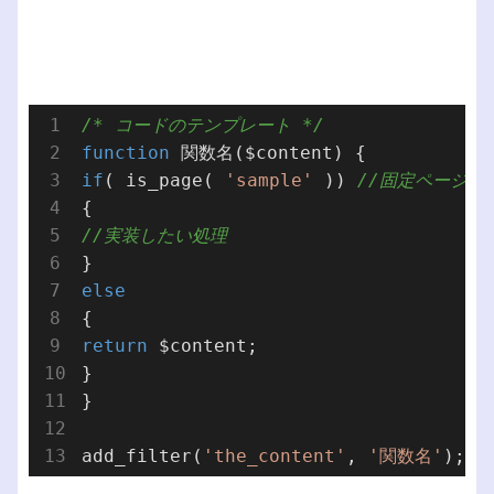
/* コードのテンプレート */
function
 関数名
($content)
if
( is_page( 
'sample'
 )) 
//固定ページで
//実装したい処理
else
return
 $content;

}

}

add_filter(
'the_content'
, 
'関数名'
);　 