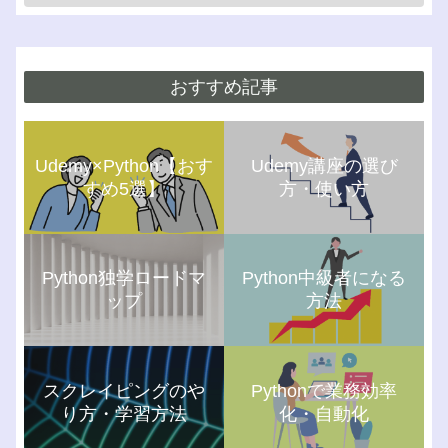
おすすめ記事
Udemy×Python【おす
Udemy講座の選び
すめ5選】
方・使い方
Python独学ロードマ
Python中級者になる
ップ
方法
スクレイピングのや
Pythonで業務効率
り方・学習方法
化・自動化