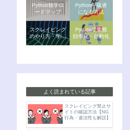
Python独学ロ
Python中級者
ードマップ
になる方法
スクレイピング
Pythonで業務
のやり方・学習
効率化・自動化
方法
よく読まれている記事
スクレイピング禁止サ
イトの確認方法【NG
行為・違法性も解説】