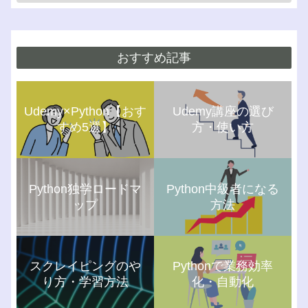
おすすめ記事
Udemy×Python【おす
Udemy講座の選び
すめ5選】
方・使い方
Python独学ロードマ
Python中級者になる
ップ
方法
スクレイピングのや
Pythonで業務効率
り方・学習方法
化・自動化