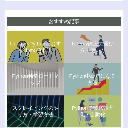
おすすめ記事
Udemy×Python【おす
Udemy講座の選び
すめ5選】
方・使い方
Python独学ロードマ
Python中級者になる
ップ
方法
スクレイピングのや
Pythonで業務効率
り方・学習方法
化・自動化