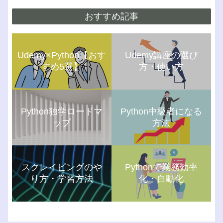
おすすめ記事
Udemy×Python【おす
Udemy講座の選び
すめ5選】
方・使い方
Python独学ロードマ
Python中級者になる
ップ
方法
スクレイピングのや
Pythonで業務効率
り方・学習方法
化・自動化